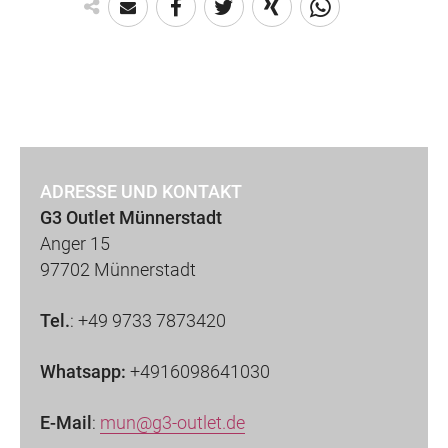
ADRESSE UND KONTAKT
G3 Outlet Münnerstadt
Anger 15
97702 Münnerstadt
Tel.
:
+49 9733 7873420
Whatsapp:
+4916098641030
E-Mail
:
mun@g3-outlet.de