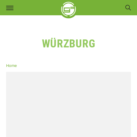
WÜRZBURG
Home
Region Main-Rhön
Würzburg